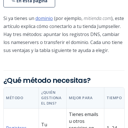
En esta página
Si ya tienes un
dominio
(por ejemplo,
mitienda.com
), este
artículo explica cómo conectarlo a tu tienda Jumpseller.
Hay tres métodos: apuntar los registros DNS, cambiar
los nameservers o transferir el dominio. Cada uno tiene
sus ventajas y la tabla siguiente te ayuda a elegir.
¿Qué método necesitas?
¿QUIÉN
MÉTODO
GESTIONA
MEJOR PARA
TIEMPO
EL DNS?
Tienes emails
u otros
Tu
Registros
servicios en
1–24