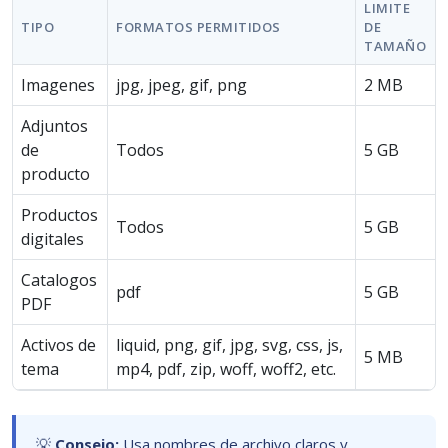
LIMITE
TIPO
FORMATOS PERMITIDOS
DE
TAMAÑO
Imagenes
jpg, jpeg, gif, png
2 MB
Adjuntos
de
Todos
5 GB
producto
Productos
Todos
5 GB
digitales
Catalogos
pdf
5 GB
PDF
Activos de
liquid, png, gif, jpg, svg, css, js,
5 MB
tema
mp4, pdf, zip, woff, woff2, etc.
💡
Consejo:
Usa nombres de archivo claros y