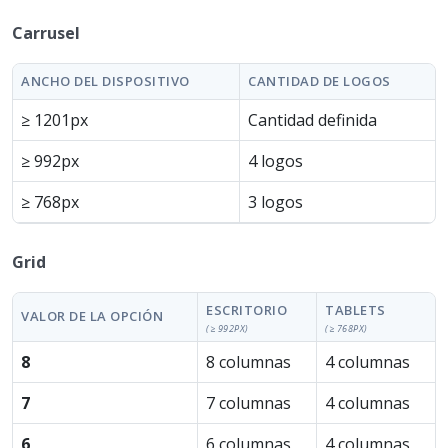
Carrusel
ANCHO DEL DISPOSITIVO
CANTIDAD DE LOGOS
≥ 1201px
Cantidad definida
≥ 992px
4 logos
≥ 768px
3 logos
Grid
ESCRITORIO
TABLETS
VALOR DE LA OPCIÓN
(≥ 992PX)
(≥ 768PX)
8
8 columnas
4 columnas
7
7 columnas
4 columnas
6
6 columnas
4 columnas