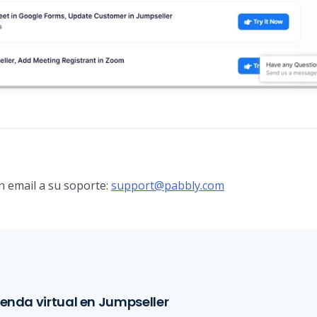
un email a su soporte:
support@pabbly.com
ienda virtual en Jumpseller