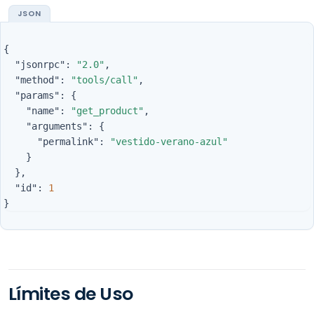
{
"jsonrpc"
:
"2.0"
,
"method"
:
"tools/call"
,
"params"
:
{
"name"
:
"get_product"
,
"arguments"
:
{
"permalink"
:
"vestido-verano-azul"
}
},
"id"
:
1
}
Límites de Uso