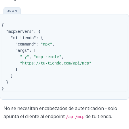
{
"mcpServers"
:
{
"mi-tienda"
:
{
"command"
:
"npx"
,
"args"
:
[
"-y"
,
"mcp-remote"
,
"https://tu-tienda.com/api/mcp"
]
}
}
}
No se necesitan encabezados de autenticación - solo
apunta el cliente al endpoint
de tu tienda.
/api/mcp