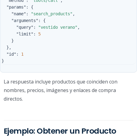
"method"
:
"tools/call"
,
"params"
:
{
"name"
:
"search_products"
,
"arguments"
:
{
"query"
:
"vestido verano"
,
"limit"
:
5
}
},
"id"
:
1
}
La respuesta incluye productos que coinciden con
nombres, precios, imágenes y enlaces de compra
directos.
Ejemplo: Obtener un Producto