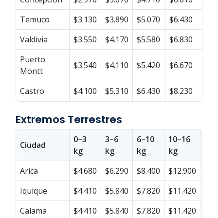
Temuco
$3.130
$3.890
$5.070
$6.430
Valdivia
$3.550
$4.170
$5.580
$6.830
Puerto
$3.540
$4.110
$5.420
$6.670
Montt
Castro
$4.100
$5.310
$6.430
$8.230
Extremos Terrestres
0–3
3–6
6–10
10–16
16–
Ciudad
kg
kg
kg
kg
kg
Arica
$4.680
$6.290
$8.400
$12.900
$15
Iquique
$4.410
$5.840
$7.820
$11.420
$13
Calama
$4.410
$5.840
$7.820
$11.420
$13