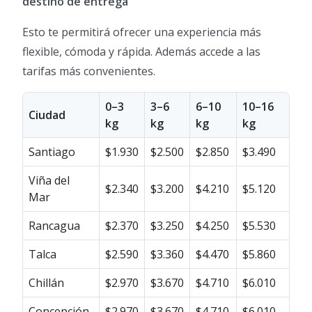
destino de entrega”
Esto te permitirá ofrecer una experiencia más
flexible, cómoda y rápida. Además accede a las
tarifas más convenientes.
0–3
3–6
6–10
10–16
Ciudad
kg
kg
kg
kg
Santiago
$1.930
$2.500
$2.850
$3.490
Viña del
$2.340
$3.200
$4.210
$5.120
Mar
Rancagua
$2.370
$3.250
$4.250
$5.530
Talca
$2.590
$3.360
$4.470
$5.860
Chillán
$2.970
$3.670
$4.710
$6.010
Concepción
$2.970
$3.670
$4.710
$6.010