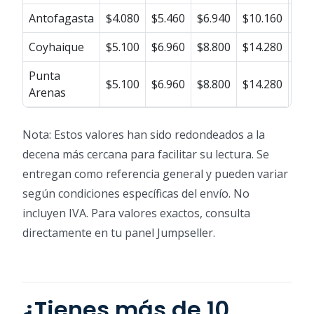
Antofagasta
$4.080
$5.460
$6.940
$10.160
$12
Coyhaique
$5.100
$6.960
$8.800
$14.280
$17
Punta
$5.100
$6.960
$8.800
$14.280
$17
Arenas
Nota: Estos valores han sido redondeados a la
decena más cercana para facilitar su lectura. Se
entregan como referencia general y pueden variar
según condiciones específicas del envío. No
incluyen IVA. Para valores exactos, consulta
directamente en tu panel Jumpseller.
¿Tienes más de 10