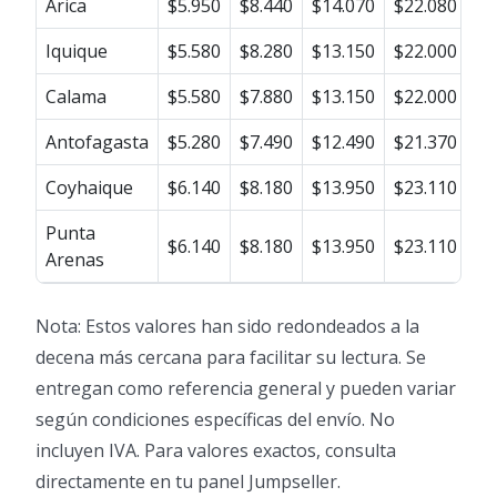
Arica
$5.950
$8.440
$14.070
$22.080
$2
Iquique
$5.580
$8.280
$13.150
$22.000
$2
Calama
$5.580
$7.880
$13.150
$22.000
$2
Antofagasta
$5.280
$7.490
$12.490
$21.370
$2
Coyhaique
$6.140
$8.180
$13.950
$23.110
$2
Punta
$6.140
$8.180
$13.950
$23.110
$2
Arenas
Nota: Estos valores han sido redondeados a la
decena más cercana para facilitar su lectura. Se
entregan como referencia general y pueden variar
según condiciones específicas del envío. No
incluyen IVA. Para valores exactos, consulta
directamente en tu panel Jumpseller.