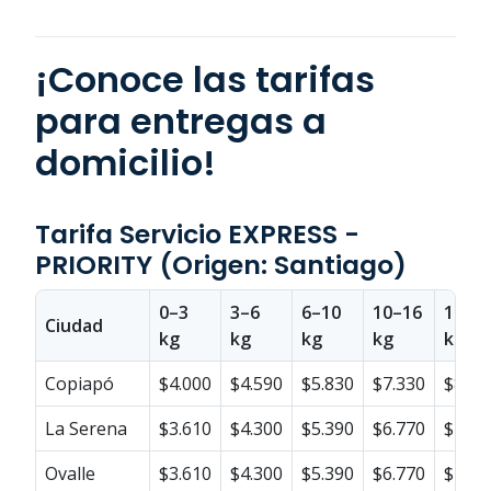
¡Conoce las tarifas
para entregas a
domicilio!
Tarifa Servicio EXPRESS -
PRIORITY (Origen: Santiago)
0–3
3–6
6–10
10–16
16–2
Ciudad
kg
kg
kg
kg
kg
Copiapó
$4.000
$4.590
$5.830
$7.330
$8.49
La Serena
$3.610
$4.300
$5.390
$6.770
$7.84
Ovalle
$3.610
$4.300
$5.390
$6.770
$7.84