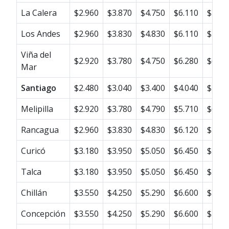
La Calera
$2.960
$3.870
$4.750
$6.110
$7.01
Los Andes
$2.960
$3.830
$4.830
$6.110
$7.01
Viña del
$2.920
$3.780
$4.750
$6.280
$6.54
Mar
Santiago
$2.480
$3.040
$3.400
$4.040
$4.77
Melipilla
$2.920
$3.780
$4.790
$5.710
$6.53
Rancagua
$2.960
$3.830
$4.830
$6.120
$7.02
Curicó
$3.180
$3.950
$5.050
$6.450
$7.37
Talca
$3.180
$3.950
$5.050
$6.450
$7.37
Chillán
$3.550
$4.250
$5.290
$6.600
$7.70
Concepción
$3.550
$4.250
$5.290
$6.600
$7.70