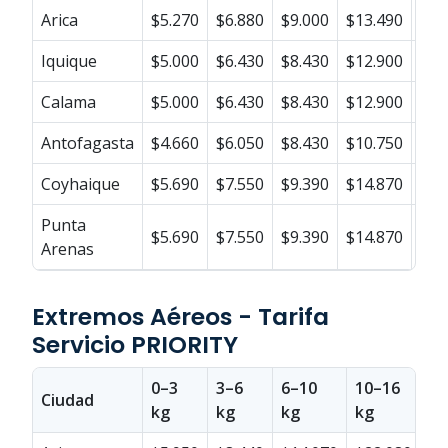
Arica
$5.270
$6.880
$9.000
$13.490
$16
Iquique
$5.000
$6.430
$8.430
$12.900
$14
Calama
$5.000
$6.430
$8.430
$12.900
$14
Antofagasta
$4.660
$6.050
$8.430
$10.750
$12
Coyhaique
$5.690
$7.550
$9.390
$14.870
$17
Punta
$5.690
$7.550
$9.390
$14.870
$17
Arenas
Extremos Aéreos - Tarifa
Servicio PRIORITY
0–3
3–6
6–10
10–16
16
Ciudad
kg
kg
kg
kg
kg