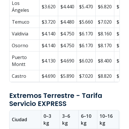
Los
$3.620
$4.440
$5.470
$6.820
$8.00
Ángeles
Temuco
$3.720
$4.480
$5.660
$7.020
$8.17
Valdivia
$4.140
$4.750
$6.170
$8.160
$8.55
Osorno
$4.140
$4.750
$6.170
$8.170
$8.55
Puerto
$4.130
$4.690
$6.020
$8.400
$8.40
Montt
Castro
$4.690
$5.890
$7.020
$8.820
$10.8
Extremos Terrestre - Tarifa
Servicio EXPRESS
0–3
3–6
6–10
10–16
16–
Ciudad
kg
kg
kg
kg
kg