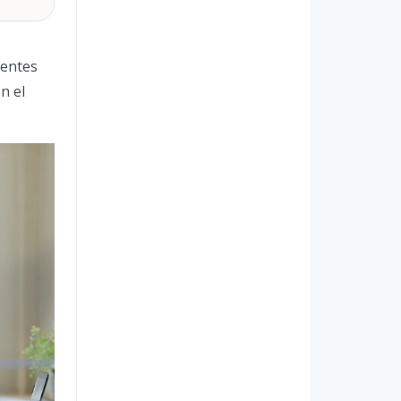
ientes
n el