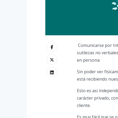
​ Comunicarse por In
sutilezas no verbale
en persona.
Sin poder ver física
está recibiendo nues
Esto es así independ
carácter privado, co
cliente.
Es muy fácil que se p