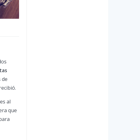
dos
tas
s de
ecibió.
es al
nera que
para