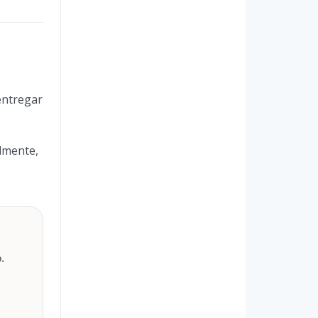
 entregar
almente,
.