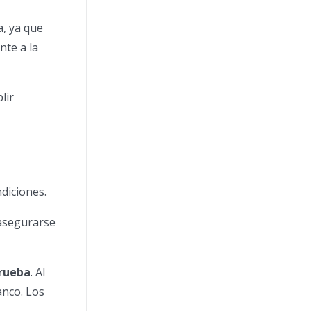
a, ya que
nte a la
lir
ndiciones.
 asegurarse
prueba
. Al
anco. Los