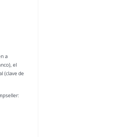
en a
nco), el
l (clave de
mpseller: