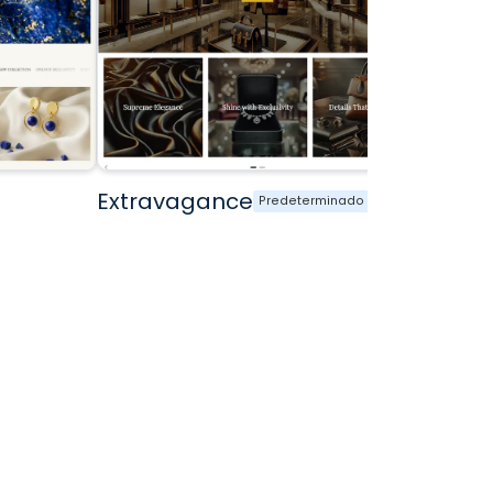
Extravagance
Juliett
Predeterminado