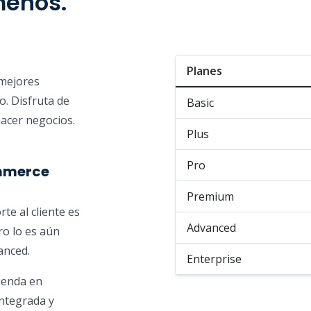
menos.
Planes
 mejores
o. Disfruta de
Basic
hacer negocios.
Plus
Pro
ommerce
Premium
te al cliente es
Advanced
ro lo es aún
anced.
Enterprise
ienda en
integrada y