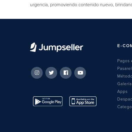
urgencia, promoviendo contenido nuevo, brindan
asistencia a los clientes en tiempo real, destacand
E-CO
Pagos 
Pasare
Método
Galerí
Apps
Despa
Catego