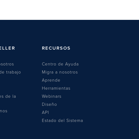
ELLER
RECURSOS
sotros
Centro de Ayuda
de trabajo
Migra a nosotros
Aprende
Herramientas
es de la
Webinars
Diseño
anos
API
Estado del Sistema