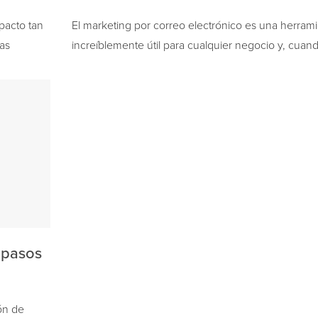
pacto tan
El marketing por correo electrónico es una herram
las
increíblemente útil para cualquier negocio y, cuan
,…
correctamente, puede lograr resultados notables…
 pasos
ón de