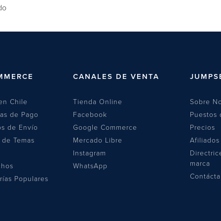
do
o tu…
MMERCE
CANALES DE VENTA
JUMPS
en Chile
Tienda Online
Sobre No
las de Pago
Facebook
Puestos 
s de Envío
Google Commerce
Precios
a de Temas
Mercado Libre
Afiliados
Instagram
Directric
marca
chos
WhatsApp
Contáct
rías Populares