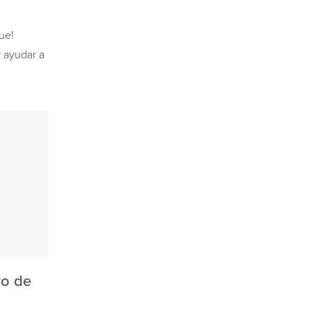
ue!
y ayudar a
vo de