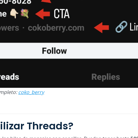
ompleto:
coko_berry
lizar Threads?