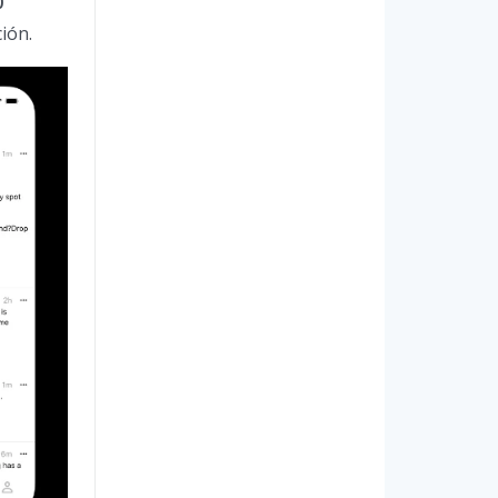
0
ión.