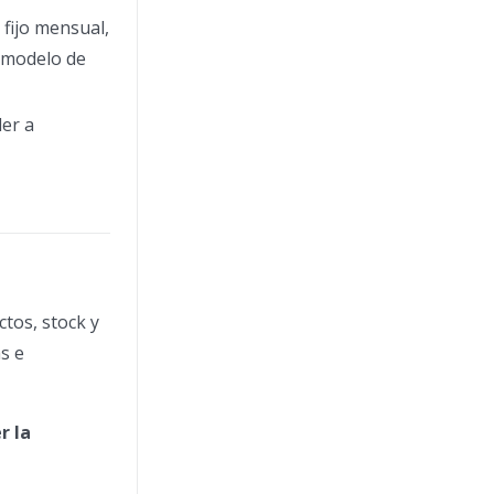
 fijo mensual,
 modelo de
ler a
tos, stock y
s e
r la