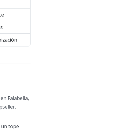
ce
os
nización
en Falabella,
seller.
n un tope