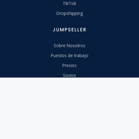
TikTok
Dropshipping
JUMPSELLER
Sobre Nosotros
Puestos de trabajo
Precios
Socios
Directrices de la marca
Contáctanos
RECURSOS
Centro de Ayuda
Migra a nosotros